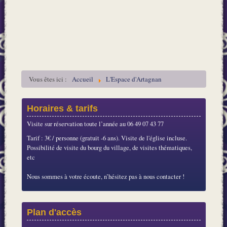
Vous êtes ici :
Accueil
L'Espace d'Artagnan
Horaires & tarifs
Visite sur réservation toute l’année au 06 49 07 43 77
Tarif : 3€ / personne (gratuit -6 ans). Visite de l'église incluse.
Possibilité de visite du bourg du village, de visites thématiques,
etc
Nous sommes à votre écoute, n’hésitez pas à nous contacter !
Plan d'accès