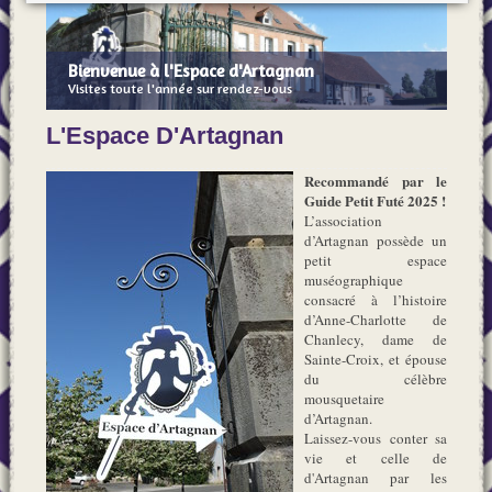
Bienvenue à l'Espace d'Artagnan
Visites toute l'année sur rendez-vous
L'Espace D'Artagnan
Recommandé par le
Guide Petit Futé 2025 !
L’association
d’Artagnan possède un
petit espace
muséographique
consacré à l’histoire
d’Anne-Charlotte de
Chanlecy, dame de
Sainte-Croix, et épouse
du célèbre
mousquetaire
d’Artagnan.
Laissez-vous conter sa
vie et celle de
d'Artagnan par les