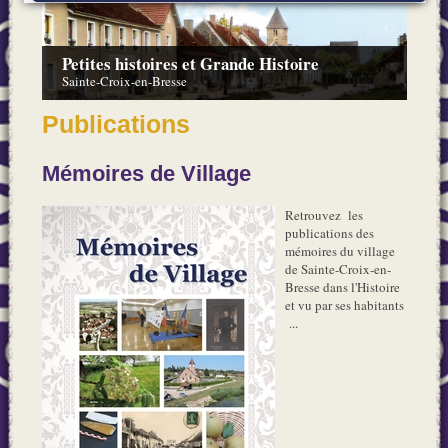
Petites histoires et Grande Histoire
Sainte-Croix-en-Bresse
Publications
Mémoires de Village
Retrouvez les
publications des
mémoires du village
de Sainte-Croix-en-
Bresse dans l'Histoire
et vu par ses habitants
...