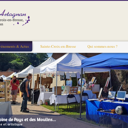
vénements & Actus
Sainte-Croix-en-Bresse
Qui sommes-nous ?
ine de Pays et des Moulins...
e et artistique