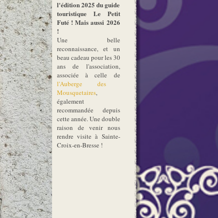
l'édition 2025 du guide
touristique Le Petit
Futé ! Mais aussi 2026
!
Une belle
reconnaissance, et un
beau cadeau pour les 30
ans de l'association,
associée à celle de
l'Auberge des
Mousquetaires
,
également
recommandée depuis
cette année. Une double
raison de venir nous
rendre visite à Sainte-
Croix-en-Bresse !