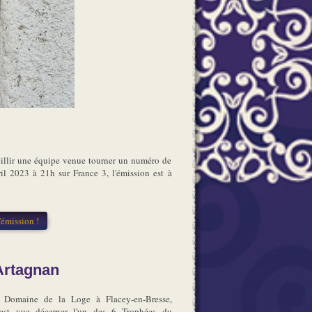
eillir une équipe venue tourner un numéro de
il 2023 à 21h sur France 3, l'émission est à
'émission !
'Artagnan
 Domaine de la Loge à Flacey-en-Bresse,
s'est vue décerner l'un des 6 Trophées du