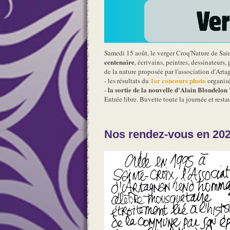
Samedi 15 août, le verger Croq'Nature de Sai
centenaire
, écrivains, peintres, dessinateurs
de la nature proposée par l'association d'Ar
1er concours photo
- les résultats du
organisé
la sortie de la nouvelle d'Alain Blondel
-
Entrée libre. Buvette toute la journée et resta
Nos rendez-vous en 20