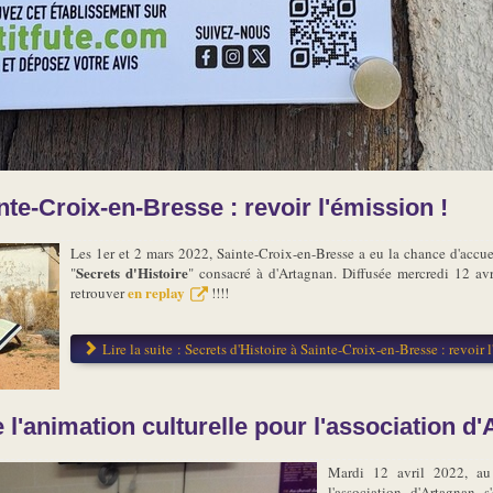
nte-Croix-en-Bresse : revoir l'émission !
Les 1er et 2 mars 2022, Sainte-Croix-en-Bresse a eu la chance d'accu
Secrets d'Histoire
"
" consacré à d'Artagnan. Diffusée mercredi 12 avr
en replay
retrouver
!!!!
Lire la suite : Secrets d'Histoire à Sainte-Croix-en-Bresse : revoir l
l'animation culturelle pour l'association d
Mardi 12 avril 2022, au
l'association d'Artagnan 