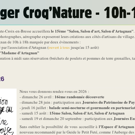
le 15ème "Salon, Salon d'art, Salon d'Artagnan"
nte-Croix-en-Bresse accueillera
.
, photographes, aérographe exposeront leurs créations aux côtés d'artisans du village.
tagnan de 10h à 18h marquée par deux évènements :
 par l'association d'Artagnan (
ouvert à tous
jusqu'au 15 août)
on "Madame d'Artagnan"
uration à midi sans réservation (bréchets de poulets et pommes de terre grenailles, tar
26
Nous vous donnons rendez-vous en 2026 :
16ème randonnée découverte
- dimanche 26 avril :
Journées du Patrimoine de Pays
- dimanche 28 juin : participation aux
balade semi-nocturne et gourmande en partenariat av
- jeudi 16 juillet :
15ème Salon, Salon d'Art, Salon d'Artagnan
- samedi 15 août :
Journées Eu
- samedi 19 et dimanche 20 septembre : participation aux
l'Espace d'Artagnan
Sans oublier la possibilité de vous accueillir à
nouveau recommandé par le Guide le Petit Futé, comme l'Auberge des M