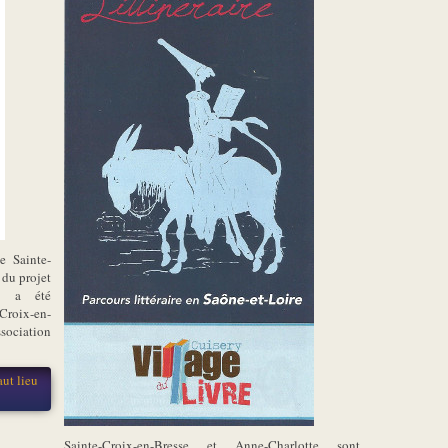
e Sainte-
 du projet
i a été
-Croix-en-
sociation
aut lieu
Sainte-Croix-en-Bresse et Anne-Charlotte sont