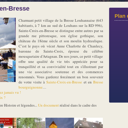
-en-Bresse
Plan 
Charmant petit village de la Bresse Louhannaise (643
habitants, à 7 km au sud de Louhans sur la RD 996),
Sainte-Croix-en-Bresse se distingue entre autres par sa
grande rue pittoresque, son église gothique, son
château du 18ème siècle et son moulin hydraulique.
C’est le pays où vécut Anne Charlotte de Chanlecy,
baronne de Sainte-Croix, épouse du célèbre
mousquetaire d’Artagnan. De nos jours, ce petit village
offre une qualité de vie très appréciée pour sa
tranquillité et sa convivialité tout en s'illustrant par
une vie associative soutenue et des commerces
renommés. Vous garderez forcément un bon souvenir
de votre visite à
Sainte-Croix-en-Bresse
et en
Bresse
bourguignonne
…
z jamais vu !
ix ?
e Histoire et légendes...
Un document
réalisé dans le cadre des