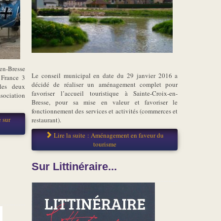
en-Bresse
Le conseil municipal en date du 29 janvier 2016 a
 France 3
décidé de réaliser un aménagement complet pour
les deux
favoriser l’accueil touristique à Sainte-Croix-en-
ssociation
Bresse, pour sa mise en valeur et favoriser le
fonctionnement des services et activités (commerces et
 sur
restaurant).
Lire la suite : Aménagement en faveur du
tourisme
,
Sur Littinéraire...