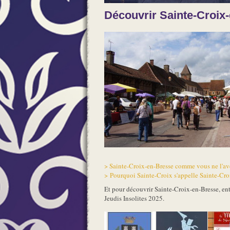
Découvrir Sainte-Croix
> Sainte-Croix-en-Bresse comme vous ne l'ave
> Pourquoi Sainte-Croix s'appelle Sainte-Cro
Et pour découvrir Sainte-Croix-en-Bresse, entr
Jeudis Insolites 2025.