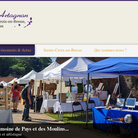
vénements & Actus
Sainte-Croix-en-Bresse
Qui sommes-nous ?
moine de Pays et des Moulins...
 et artistique