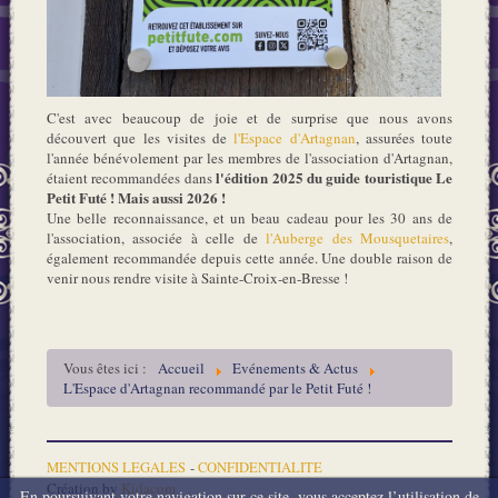
C'est avec beaucoup de joie et de surprise que nous avons
découvert que les visites de
l'Espace d'Artagnan
, assurées toute
l'année bénévolement par les membres de l'association d'Artagnan,
l'édition 2025 du guide touristique Le
étaient recommandées dans
Petit Futé ! Mais aussi 2026 !
Une belle reconnaissance, et un beau cadeau pour les 30 ans de
l'association, associée à celle de
l'Auberge des Mousquetaires
,
également recommandée depuis cette année. Une double raison de
venir nous rendre visite à Sainte-Croix-en-Bresse !
Vous êtes ici :
Accueil
Evénements & Actus
L'Espace d'Artagnan recommandé par le Petit Futé !
MENTIONS LEGALES
-
CONFIDENTIALITE
Création by
Kidacom
En poursuivant votre navigation sur ce site, vous acceptez l’utilisation de