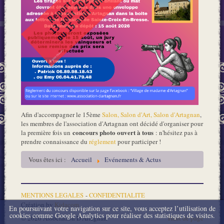
Afin d'accompagner le 15ème
Salon, Salon d'Art, Salon d'Artagnan
,
les membres de l'association d'Artagnan ont décidé d'organiser pour
concours photo
ouvert à tous
la première fois un
: n'hésitez pas à
prendre connaissance du
réglement
pour participer !
Vous êtes ici :
Accueil
Evénements & Actus
MENTIONS LEGALES
-
CONFIDENTIALITE
Création by
Kidacom
En poursuivant votre navigation sur ce site, vous acceptez l’utilisation de
cookies comme Google Analytics pour réaliser des statistiques de visites.
© 2026 Association D'Artagnan
Haut de page