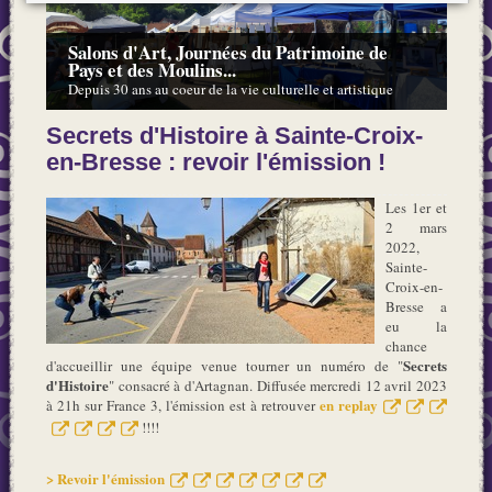
Salons d'Art, Journées du Patrimoine de
Pays et des Moulins...
Depuis 30 ans au coeur de la vie culturelle et artistique
Secrets d'Histoire à Sainte-Croix-
en-Bresse : revoir l'émission !
Les 1er et
2 mars
2022,
Sainte-
Croix-en-
Bresse a
eu la
chance
Secrets
d'accueillir une équipe venue tourner un numéro de "
d'Histoire
" consacré à d'Artagnan. Diffusée mercredi 12 avril 2023
en replay
à 21h sur France 3, l'émission est à retrouver
!!!!
> Revoir l'émission